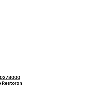
80278000
b Restoran