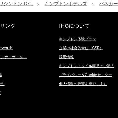
ワシントン D.C.
キンプトンホテルズ
バネカー
リンク
IHGについて
キンプトン体験プラン
ewards
企業の社会的責任（CSR）
インナーサークル
採用情報
キンプトンスタイル商品のご購入
券
プライバシー＆Cookieセンター
せ先
個人情報の販売を拒否します
プ