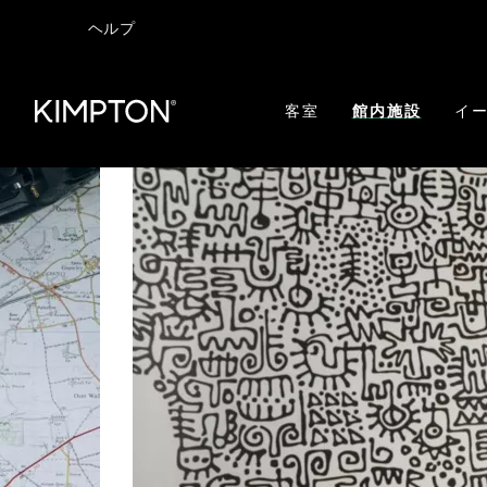
ヘルプ
客室
館内施設
イー