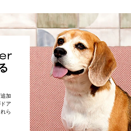
er
る
ず追加
がドア
それら