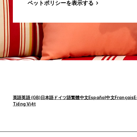
ペットポリシーを表示する
英語
英語 (GB)
日本語
ドイツ語
繁體中文
Español
中文
Français
E
Tiếng Việt