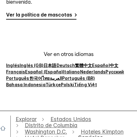
bienvenida.
Ver la política de mascotas
Ver en otros idiomas
Inglés
Inglés (GB)
日本語
Deutsch
繁體中文
Español
中文
Français
Español (España)
Italiano
Nederlands
Русский
Português
한국어
ไทย
العربية
Português (BR)
Bahasa Indonesia
Türkçe
Polski
Tiếng Việt
Explorar
Estados Unidos
Distrito de Columbia
Washington D.C.
Hoteles Kimpton