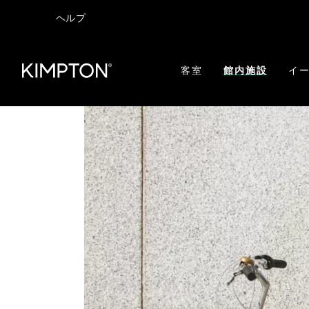
ヘルプ
客室
館内施設
イー