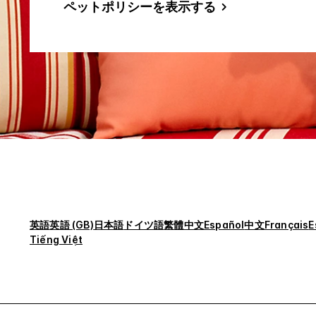
ペットポリシーを表示する
英語
英語 (GB)
日本語
ドイツ語
繁體中文
Español
中文
Français
E
Tiếng Việt