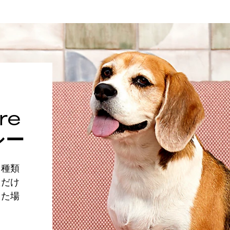
re
シー
・種類
ただけ
きた場