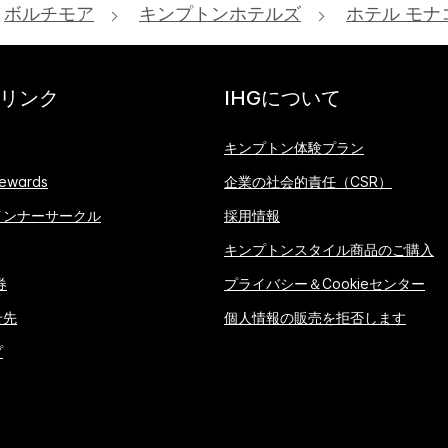
ボルチモア
キンプトンホテルズ
ホテル モナ
リンク
IHGについて
キンプトン体験プラン
ewards
企業の社会的責任（CSR）
インナーサークル
採用情報
キンプトンスタイル商品のご購入
券
プライバシー＆Cookieセンター
せ先
個人情報の販売を拒否します
プ