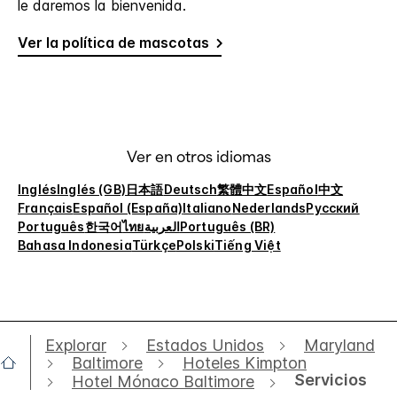
le daremos la bienvenida.
Ver la política de mascotas
Ver en otros idiomas
Inglés
Inglés (GB)
日本語
Deutsch
繁體中文
Español
中文
Français
Español (España)
Italiano
Nederlands
Русский
Português
한국어
ไทย
العربية
Português (BR)
Bahasa Indonesia
Türkçe
Polski
Tiếng Việt
Explorar
Estados Unidos
Maryland
Baltimore
Hoteles Kimpton
Servicios
Hotel Mónaco Baltimore