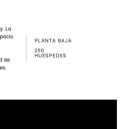
y. La
spacio
PLANTA BAJA
250
HUÉSPEDES
d de
es.