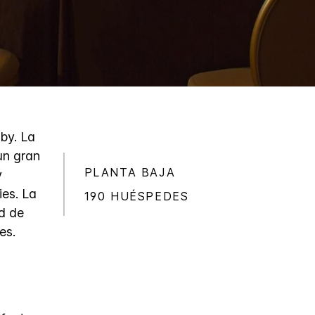
bby. La
un gran
PLANTA BAJA
y
es. La
190 HUÉSPEDES
d de
es.