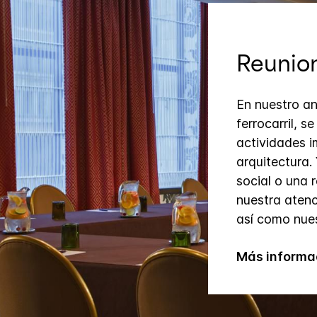
Reunion
En nuestro an
ferrocarril, s
actividades i
arquitectura.
social o una 
nuestra atenc
así como nues
Más informa