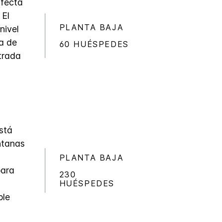
rfecta
 El
PLANTA BAJA
nivel
da de
60 HUÉSPEDES
trada
está
ntanas
z
PLANTA BAJA
para
230
HUÉSPEDES
ble