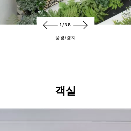
1/38
풍경/경치
객실