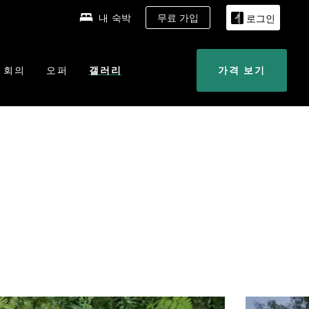
내 숙박
무료 가입
로그인
회의
오퍼
갤러리
가격 보기