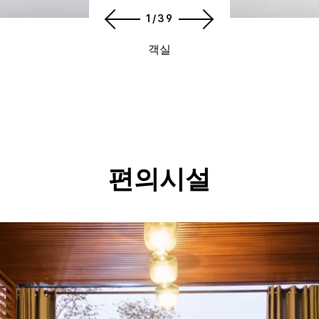
1/39
객실
편의시설