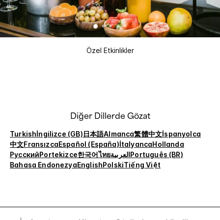
Özel Etkinlikler
Diğer Dillerde Gözat
Turkish
İngilizce (GB)
日本語
Almanca
繁體中文
İspanyolca
中文
Fransızca
Español (España)
İtalyanca
Hollanda
Русский
Portekizce
한국어
ไทย
العربية
Português (BR)
Bahasa Endonezya
English
Polski
Tiếng Việt