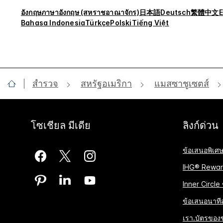
อังกฤษ
ภาษาอังกฤษ (สหราชอาณาจักร)
日本語
Deutsch
繁體中文
E
Bahasa Indonesia
Türkçe
Polski
Tiếng Việt
สำรวจ
สหรัฐอเมริกา
แมสซาชูเซตส์
โซเชียล มีเดีย
ลิงก์ด่วน
ข้อเสนอพิเศ
IHG® Rewar
Inner Circle
ข้อเสนอนาทีส
เรา.บัตรของ