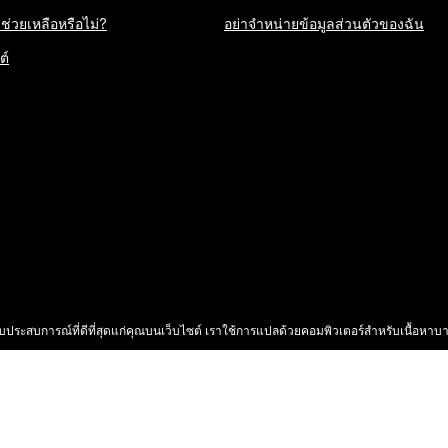
่วยเหลือหรือไม่?
อย่าจำหน่ายข้อมูลส่วนตัวของฉัน
ต์
3
มอบประสบการณ์ที่ดีที่สุดแก่คุณบนเว็บไซต์ เราใช้การแปลด้วยคอมพิวเตอร์สำหรับเนื้อหาบา
HG. สงวนลิขสิทธิ์ โรงแรมส่วนใหญ่ถือกรรมสิทธิ์ และดำเนินกา