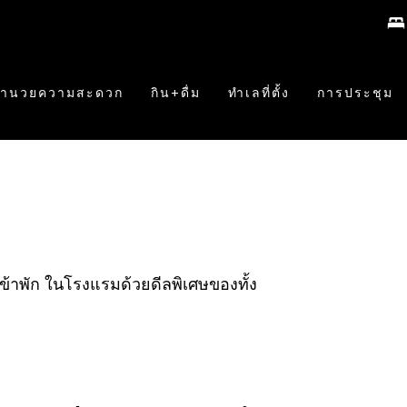
งอำนวยความสะดวก
กิน+ดื่ม
ทำเลที่ตั้ง
การประชุม
้าพัก ในโรงแรมด้วยดีลพิเศษของทั้ง ​ ​ ​ ​ ​