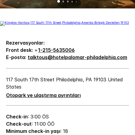
Rezervasyonlar:
Front desk:
+
1-215-5635006
E-posta:
talktous@hotelpalomar-philadelphia.com
117 South 17th Street
Philadelphia
,
PA
19103
United
States
Otopark ve ulaştırma ayrıntıları
Check-in
: 3:00 ÖS
Check-out
: 11:00 ÖÖ
Minimum check-in yaşı
: 18