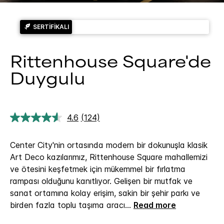
SERTIFIKALI
Rittenhouse Square'de
Duygulu
4.6
(124)
124
Yorumu
Oku.
Center City'nin ortasında modern bir dokunuşla klasik
Aynı
sayfa
Art Deco kazılarımız, Rittenhouse Square mahallemizi
bağlantısı.
ve ötesini keşfetmek için mükemmel bir fırlatma
rampası olduğunu kanıtlıyor. Gelişen bir mutfak ve
sanat ortamına kolay erişim, sakin bir şehir parkı ve
birden fazla toplu taşıma aracı
...
Read more