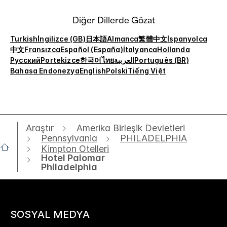
Diğer Dillerde Gözat
Turkish
İngilizce (GB)
日本語
Almanca
繁體中文
İspanyolca
中文
Fransızca
Español (España)
İtalyanca
Hollanda
Русский
Portekizce
한국어
ไทย
العربية
Português (BR)
Bahasa Endonezya
English
Polski
Tiếng Việt
Araştır
Amerika Birleşik Devletleri
Pennsylvania
PHILADELPHIA
Kimpton Otelleri
Hotel Palomar
Philadelphia
SOSYAL MEDYA