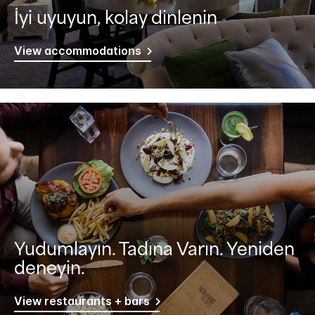
İyi uyuyun, kolay dinlenin
View accommodations
Yudumlayın. Tadına Varın. Yeniden
deneyin.
View restaurants + bars