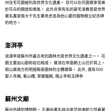
州住宅花園被列為世界文化遺產。 您可以在花園裡享受美
妙花朵的開放和香氣。 此外非常有名的豪宅滇春意是世界
著名畫家張大千先生養老虎並為他心愛的寵物樹立紀念碑
的地方。
澎湃亭
浪濤亭是蘇州市最古老的園林也是世界文化遺產之一。 花
園主要由山脈和岩石組成。 蒼浪石亭面朝土山位於其上。
假山東南方的明道殿是園林的主體建築。 此外, 還有500
聖人寺廟, 看山樓, 翠靈龍殿, 陽止亭和玉碑亭.
蘇州文廟
蘇州市碑刻博物館。 孔廟由著名政治家范仲淹創立但最著