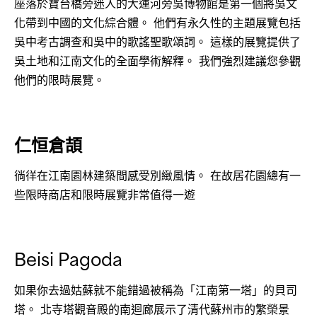
座落於寶台橋旁迷人的大運河旁吳博物館是第一個將吳文
化帶到中國的文化綜合體。 他們有永久性的主題展覽包括
吳中考古調查和吳中的歌謠聖歌頌詞。 這樣的展覽提供了
吳土地和江南文化的全面學術解釋。 我們強烈建議您參觀
他們的限時展覽。
仁恒倉頡
徜徉在江南園林建築間感受別緻風情。 在故居花園總有一
些限時商店和限時展覽非常值得一遊
Beisi Pagoda
如果你去過姑蘇就不能錯過被稱為「江南第一塔」的貝司
塔。 北寺塔觀音殿的南迴廊展示了清代蘇州市的繁榮景