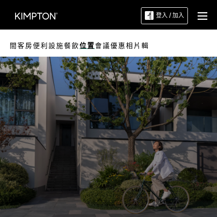
登入 / 加入
間客房
便利設施
餐飲
位置
會議
優惠
相片輯