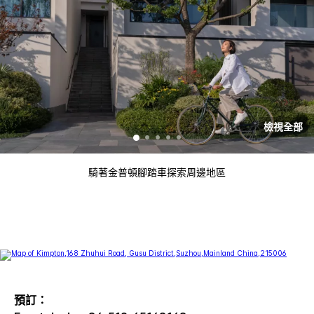
檢視全部
騎著金普頓腳踏車探索周邊地區
預訂：