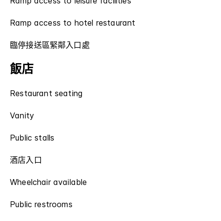
Ramp access to leisure facilities
Ramp access to hotel restaurant
臨停接送區緊鄰入口處
飯店
Restaurant seating
Vanity
Public stalls
酒店入口
Wheelchair available
Public restrooms