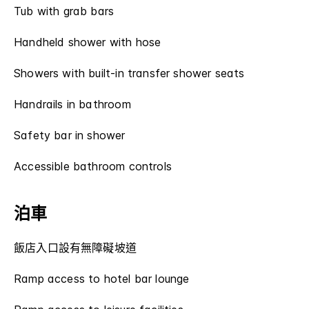
Tub with grab bars
Handheld shower with hose
Showers with built-in transfer shower seats
Handrails in bathroom
Safety bar in shower
Accessible bathroom controls
泊車
飯店入口設有無障礙坡道
Ramp access to hotel bar lounge