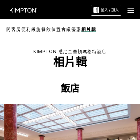
登入 / 加入
間客房
便利設施
餐飲
位置
會議
優惠
相片輯
KIMPTON
悉尼金普頓瑪格特酒店
相片輯
飯店