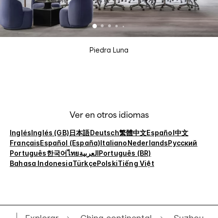
Piedra Luna
Ver en otros idiomas
Inglés
Inglés (GB)
日本語
Deutsch
繁體中文
Español
中文
Français
Español (España)
Italiano
Nederlands
Русский
Português
한국어
ไทย
العربية
Português (BR)
Bahasa Indonesia
Türkçe
Polski
Tiếng Việt