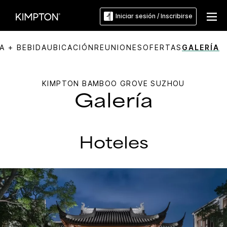
Iniciar sesión / Inscribirse
A + BEBIDA
UBICACIÓN
REUNIONES
OFERTAS
GALERÍA
KIMPTON
BAMBOO GROVE SUZHOU
Galería
Hoteles