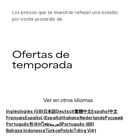
Los precios que se muestran reflejan una estadía
por noche promedio de
Ofertas de
temporada
Ver en otros idiomas
Inglés
Inglés (GB)
日本語
Deutsch
繁體中文
Español
中文
Français
Español (España)
Italiano
Nederlands
Русский
Português
한국어
ไทย
العربية
Português (BR)
Bahasa Indonesia
Türkçe
Polski
Tiếng Việt