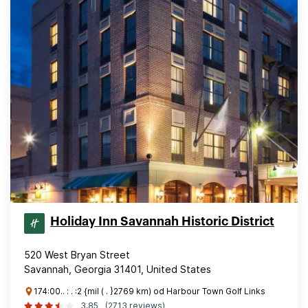
Holiday Inn Savannah Historic District
520 West Bryan Street
Savannah, Georgia 31401, United States
174:00.. : . :2 {mil ( . }2769 km) od Harbour Town Golf Links
3,85
(2713 reviews)