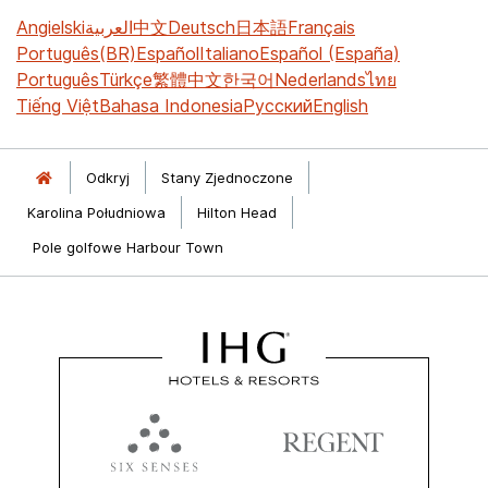
Angielski
العربية
中文
Deutsch
日本語
Français
Português(BR)
Español
Italiano
Español (España)
Português
Türkçe
繁體中文
한국어
Nederlands
ไทย
Tiếng Việt
Bahasa Indonesia
Русский
English
Odkryj
Stany Zjednoczone
Karolina Południowa
Hilton Head
Pole golfowe Harbour Town