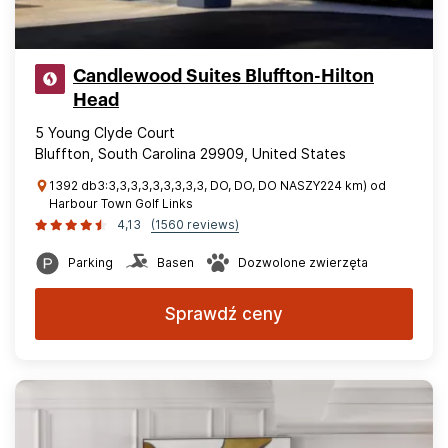
Candlewood Suites Bluffton-Hilton
Head
5 Young Clyde Court
Bluffton, South Carolina 29909, United States
1392 db3:3,3,3,3,3,3,3,3,3, DO, DO, DO NASZY224 km) od
Harbour Town Golf Links
4,13
(1560 reviews)
Parking
Basen
Dozwolone zwierzęta
Sprawdź ceny