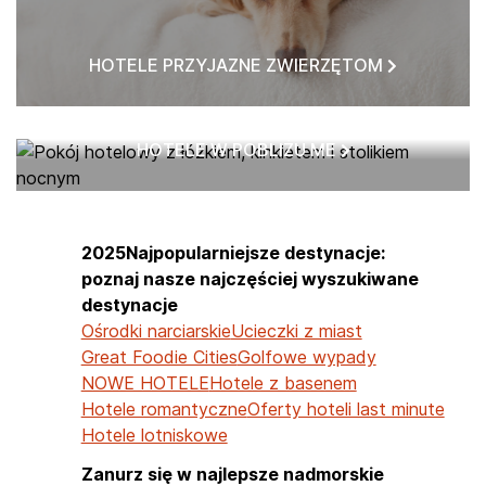
HOTELE PRZYJAZNE ZWIERZĘTOM
HOTELE W POBLIŻU ME
2025Najpopularniejsze destynacje:
poznaj nasze najczęściej wyszukiwane
destynacje
Ośrodki narciarskie
Ucieczki z miast
Great Foodie Cities
Golfowe wypady
NOWE HOTELE
Hotele z basenem
Hotele romantyczne
Oferty hoteli last minute
Hotele lotniskowe
Zanurz się w najlepsze nadmorskie