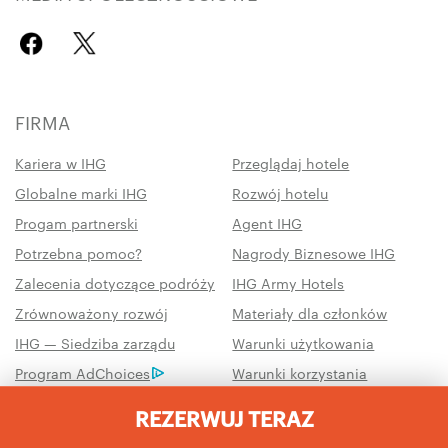
FIRMA
Kariera w IHG
Przeglądaj hotele
Globalne marki IHG
Rozwój hotelu
Progam partnerski
Agent IHG
Potrzebna pomoc?
Nagrody Biznesowe IHG
Zalecenia dotyczące podróży
IHG Army Hotels
Zrównoważony rozwój
Materiały dla członków
IHG — Siedziba zarządu
Warunki użytkowania
Program AdChoices
Warunki korzystania
Ustawienia prywatności i
Zakazuję sprzedawania
REZERWUJ TERAZ
plików cookie
moich danych osobowych