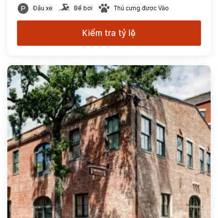
Đậu xe
Bể bơi
Thú cưng được Vào
Kiểm tra tỷ lệ