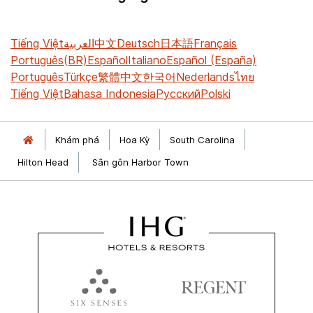
Tiếng Việt
العربية
中文
Deutsch
日本語
Français
Português(BR)
Español
Italiano
Español (España)
Português
Türkçe
繁體中文
한국어
Nederlands
ไทย
Tiếng Việt
Bahasa Indonesia
Русский
Polski
Khám phá
Hoa Kỳ
South Carolina
Hilton Head
Sân gôn Harbor Town