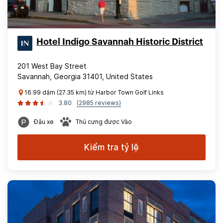
Hotel Indigo Savannah Historic District
201 West Bay Street
Savannah, Georgia 31401, United States
16.99 dặm (27.35 km) từ Harbor Town Golf Links
3.80
(2985 reviews)
Đậu xe
Thú cưng được Vào
Kiểm tra tỷ lệ