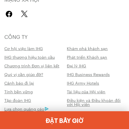
CÔNG TY
Cơ hội việc làm IHG
Khám phá khách sạn
IHG thương hiệu toàn cầu
Phát triển Khách sạn
Chương trình Đơn vị liên kết
Đại lý IHG
Quý vị cần giúp đỡ?
IHG Business Rewards
Cảnh báo đi lại
IHG Army Hotels
Tính bền vững
Tài liệu của Hội viên
Tập đoàn IHG
Điều kiện và Điều khoản đối
với Hội viên
Lựa chọn quảng cáo
Điều khoản sử dụng
Trung tâm bảo mật và cookie
ĐẶT BÂY GIỜ
Không bán thông tin cá
nhân của tôi
Feedback