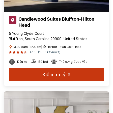
Candlewood Suites Bluffton-Hilton
Head
5 Young Clyde Court
Bluffton, South Carolina 29909, United States
13.92 dặm (22.4 km) từ Harbor Town Golf Links
4.10
(1560 reviews)
Đậu xe
Bể bơi
Thú cưng được Vào
Kiểm tra tỷ lệ