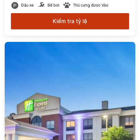
Đậu xe
Bể bơi
Thú cưng được Vào
Kiểm tra tỷ lệ