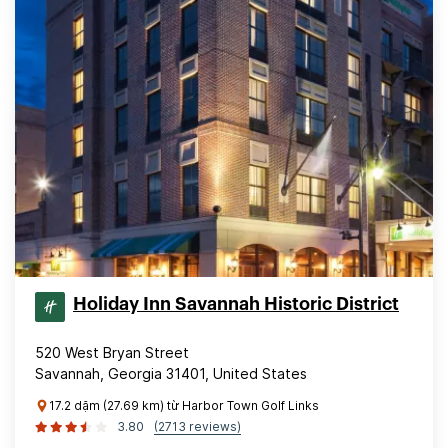
Holiday Inn Savannah Historic District
520 West Bryan Street
Savannah, Georgia 31401, United States
17.2 dặm (27.69 km) từ Harbor Town Golf Links
3.80
(2713 reviews)