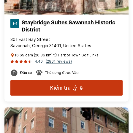
Staybridge Suites Savannah Historic
District
301 East Bay Street
Savannah, Georgia 31401, United States
16.69 dặm (26.86 km) từ Harbor Town Golf Links
4.40
(2861 reviews)
Đậu xe
Thú cưng được Vào
Kiểm tra tỷ lệ