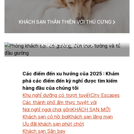
KHÁCH SẠN THÂN THIỆN VỚI THÚ CƯNG
KHÁCH SẠN GẦN TÔI
Các điểm đến xu hướng của 2025 : Khám
phá các điểm đến kỳ nghỉ được tìm kiếm
hàng đầu của chúng tôi
Khu nghỉ dưỡng có trượt tuyết
City Escapes
Các thành phố ẩm thực tuyệt vời
Nơi nghỉ ngơi chơi gôn
KHÁCH SẠN MỚI
Khách sạn có hồ bơi
Khách sạn lãng mạn
Ưu đãi khách sạn phút chót
Khách sạn Sân bay