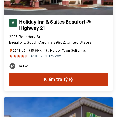
Holiday Inn & Suites Beaufort @
Highway 21
2225 Boundary St.
Beaufort, South Carolina 29902, United States
22.18 dặm (35.69 km) từ Harbor Town Golf Links
4.10
(2023 reviews)
Đậu xe
Kiểm tra tỷ lệ