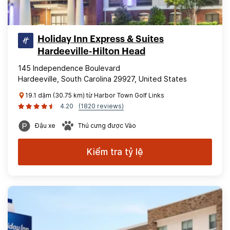
Holiday Inn Express & Suites
Hardeeville-Hilton Head
145 Independence Boulevard
Hardeeville, South Carolina 29927, United States
19.1 dặm (30.75 km) từ Harbor Town Golf Links
4.20
(1820 reviews)
Đậu xe
Thú cưng được Vào
Kiểm tra tỷ lệ