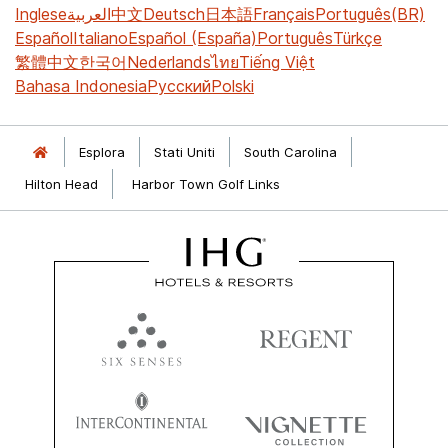
Inglese
العربية
中文
Deutsch
日本語
Français
Português(BR)
Español
Italiano
Español (España)
Português
Türkçe
繁體中文
한국어
Nederlands
ไทย
Tiếng Việt
Bahasa Indonesia
Русский
Polski
Esplora
Stati Uniti
South Carolina
Hilton Head
Harbor Town Golf Links