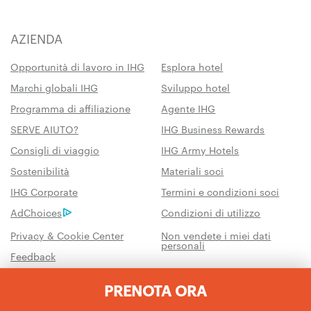
AZIENDA
Opportunità di lavoro in IHG
Esplora hotel
Marchi globali IHG
Sviluppo hotel
Programma di affiliazione
Agente IHG
SERVE AIUTO?
IHG Business Rewards
Consigli di viaggio
IHG Army Hotels
Sostenibilità
Materiali soci
IHG Corporate
Termini e condizioni soci
AdChoices
Condizioni di utilizzo
Privacy & Cookie Center
Non vendete i miei dati
personali
Feedback
PRENOTA ORA
Prenota online o chiama:
1 877 834 3613