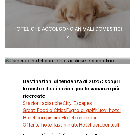
HOTEL CHE ACCOLGONO ANIMALI DOMESTICI
HOTEL NEI PARAGGI
Destinazioni di tendenza di 2025 : scopri
le nostre destinazioni per le vacanze più
ricercate
Stazioni sciistiche
City Escapes
Great Foodie Cities
Fughe di golf
Nuovi hotel
Hotel con piscine
Hotel romantici
Offerte hotel last minute
Hotel aeroportuali