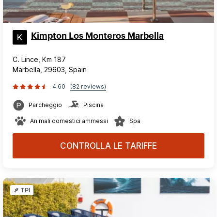
Kimpton Los Monteros Marbella
C. Lince, Km 187
Marbella, 29603, Spain
4.60
(82 reviews)
Parcheggio
Piscina
Animali domestici ammessi
Spa
CONTROLLA LE TARIFFE
TPI