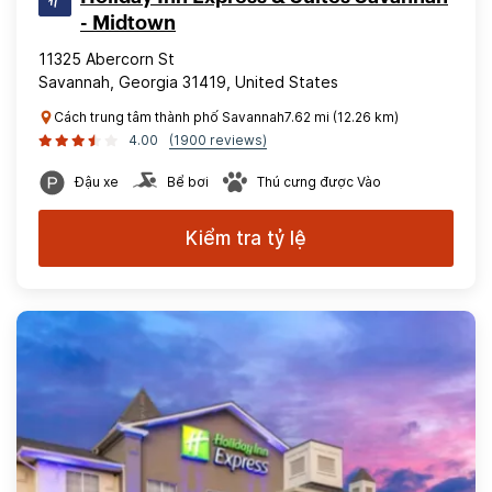
- Midtown
11325 Abercorn St
Savannah, Georgia 31419, United States
Cách trung tâm thành phố Savannah7.62 mi (12.26 km)
4.00
(1900 reviews)
Đậu xe
Bể bơi
Thú cưng được Vào
Kiểm tra tỷ lệ