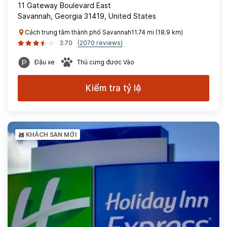
11 Gateway Boulevard East
Savannah, Georgia 31419, United States
Cách trung tâm thành phố Savannah11.74 mi (18.9 km)
3.70
(2070 reviews)
Đậu xe
Thú cưng được Vào
Kiểm tra tỷ lệ
KHÁCH SẠN MỚI