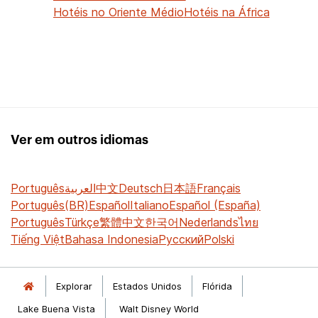
Hotéis no Oriente Médio
Hotéis na África
Ver em outros idiomas
Português
العربية
中文
Deutsch
日本語
Français
Português(BR)
Español
Italiano
Español (España)
Português
Türkçe
繁體中文
한국어
Nederlands
ไทย
Tiếng Việt
Bahasa Indonesia
Русский
Polski
Explorar
Estados Unidos
Flórida
Lake Buena Vista
Walt Disney World