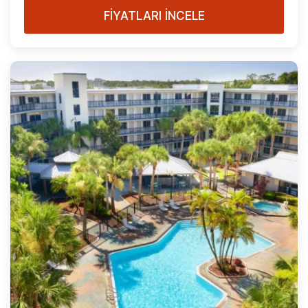
FİYATLARI İNCELE