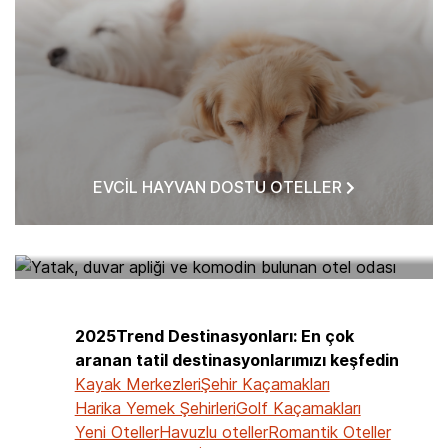
EVCIL HAYVAN DOSTU OTELLER
BANA YAKIN OTELLER
2025Trend Destinasyonları: En çok
aranan tatil destinasyonlarımızı keşfedin
Kayak Merkezleri
Şehir Kaçamakları
Harika Yemek Şehirleri
Golf Kaçamakları
Yeni Oteller
Havuzlu oteller
Romantik Oteller