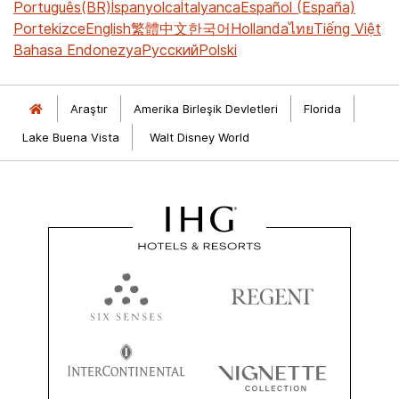
Português(BR)
İspanyolca
İtalyanca
Español (España)
Portekizce
English
繁體中文
한국어
Hollanda
ไทย
Tiếng Việt
Bahasa Endonezya
Русский
Polski
Araştır
Amerika Birleşik Devletleri
Florida
Lake Buena Vista
Walt Disney World