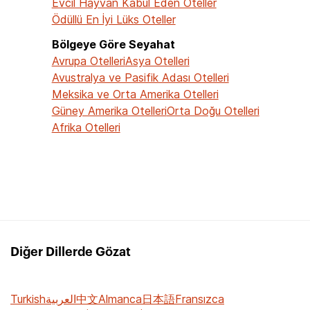
Evcil Hayvan Kabul Eden Oteller
Ödüllü En İyi Lüks Oteller
Bölgeye Göre Seyahat
Avrupa Otelleri
Asya Otelleri
Avustralya ve Pasifik Adası Otelleri
Meksika ve Orta Amerika Otelleri
Güney Amerika Otelleri
Orta Doğu Otelleri
Afrika Otelleri
Diğer Dillerde Gözat
Turkish
العربية
中文
Almanca
日本語
Fransızca