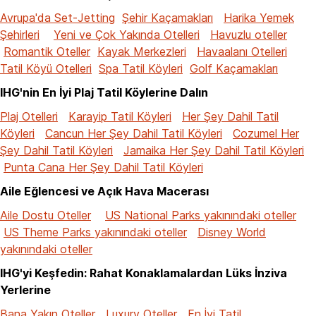
Avrupa'da Set-Jetting
Şehir Kaçamakları
Harika Yemek
Şehirleri
Yeni ve Çok Yakında Otelleri
Havuzlu oteller
Romantik Oteller
Kayak Merkezleri
Havaalanı Otelleri
Tatil Köyü Otelleri
Spa Tatil Köyleri
Golf Kaçamakları
IHG'nin En İyi Plaj Tatil Köylerine Dalın
Plaj Otelleri
Karayip Tatil Köyleri
Her Şey Dahil Tatil
Köyleri
Cancun Her Şey Dahil Tatil Köyleri
Cozumel Her
Şey Dahil Tatil Köyleri
Jamaika Her Şey Dahil Tatil Köyleri
Punta Cana Her Şey Dahil Tatil Köyleri
Aile Eğlencesi ve Açık Hava Macerası
Aile Dostu Oteller
US National Parks yakınındaki oteller
US Theme Parks yakınındaki oteller
Disney World
yakınındaki oteller
IHG'yi Keşfedin: Rahat Konaklamalardan Lüks İnziva
Yerlerine
Bana Yakın Oteller
Luxury Oteller
En İyi Tatil