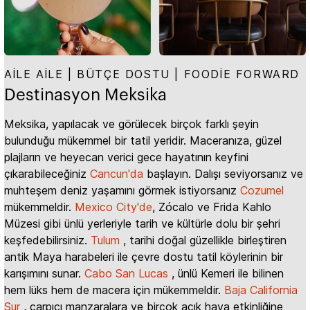
AILE AILE | BÜTÇE DOSTU | FOODIE FORWARD
Destinasyon Meksika
Meksika, yapılacak ve görülecek birçok farklı şeyin
bulunduğu mükemmel bir tatil yeridir. Maceranıza, güzel
plajların ve heyecan verici gece hayatının keyfini
çıkarabileceğiniz
Cancun'da
başlayın. Dalışı seviyorsanız ve
muhteşem deniz yaşamını görmek istiyorsanız
Cozumel
mükemmeldir.
Mexico City'de
, Zócalo ve Frida Kahlo
Müzesi gibi ünlü yerleriyle tarih ve kültürle dolu bir şehri
keşfedebilirsiniz.
Tulum
, tarihi doğal güzellikle birleştiren
antik Maya harabeleri ile çevre dostu tatil köylerinin bir
karışımını sunar.
Cabo San Lucas
, ünlü Kemeri ile bilinen
hem lüks hem de macera için mükemmeldir.
Baja California
Sur
, çarpıcı manzaralara ve birçok açık hava etkinliğine