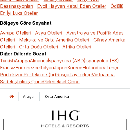
Destinasyonları
Evcil Hayvan Kabul Eden Oteller
Ödüllü
En İyi Lüks Oteller
Bölgeye Göre Seyahat
Avrupa Otelleri
Asya Otelleri
Avustralya ve Pasifik Adası
Otelleri
Meksika ve Orta Amerika Otelleri
Güney Amerika
Otelleri
Orta Doğu Otelleri
Afrika Otelleri
Diğer Dillerde Gözat
Turkish
Arapça
Almanca
İspanyolca (ABD)
İspanyolca (ES)
Fransız
Endonezce
İtalyan
Japon
Korece
Hollandaca
Lehçe
Portekizce
Portekizce (br)
Rusça
Tay
Türkçe
Vietnamca
Sadeleştirilmiş Çince
Geleneksel Çince
Araştır
Orta Amerika