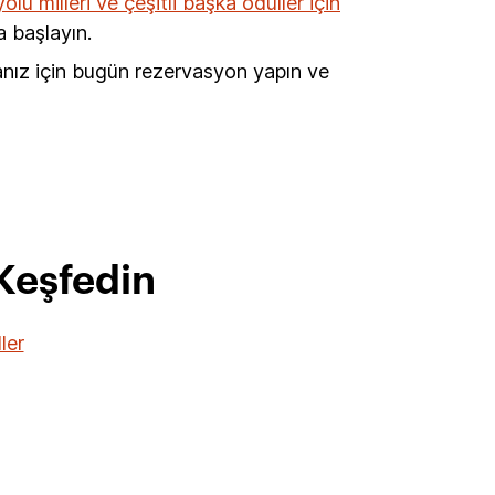
lu milleri ve çeşitli başka ödüller için
 başlayın.
anız için bugün rezervasyon yapın ve
 Keşfedin
ler