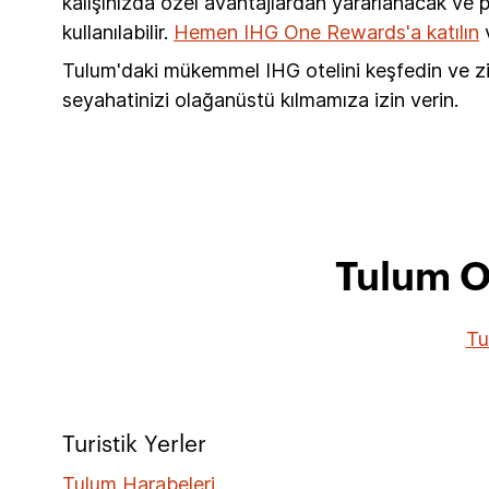
kalışınızda özel avantajlardan yararlanacak ve
kullanılabilir.
Hemen IHG One Rewards'a katılın
v
Tulum'daki mükemmel IHG otelini keşfedin ve zi
seyahatinizi olağanüstü kılmamıza izin verin.
Tulum Ot
Tu
Turistik Yerler
Tulum Harabeleri