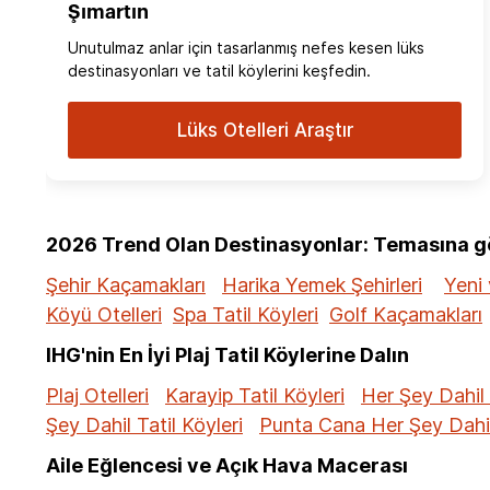
Şımartın
Unutulmaz anlar için tasarlanmış nefes kesen lüks
destinasyonları ve tatil köylerini keşfedin.
Lüks Otelleri Araştır
2026 Trend Olan Destinasyonlar: Temasına gör
Şehir Kaçamakları
Harika Yemek Şehirleri
Yeni 
Köyü Otelleri
Spa Tatil Köyleri
Golf Kaçamakları
IHG'nin En İyi Plaj Tatil Köylerine Dalın
Plaj Otelleri
Karayip Tatil Köyleri
Her Şey Dahil 
Şey Dahil Tatil Köyleri
Punta Cana Her Şey Dahil 
Aile Eğlencesi ve Açık Hava Macerası