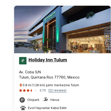
Holiday Inn Tulum
Av. Coba S/N
Tulum, Quintana Roo 77760, Mexico
0.8 mi (1.28 km) şehir merkezine Tulum
3.70
(22 reviews)
Otopark
Havuz
Evcil Hayvanlar Kabul Edilir