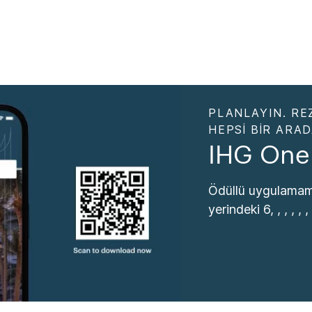
PLANLAYIN. RE
HEPSI BIR ARA
IHG One
Ödüllü uygulamamı
yerindeki 6, , , , , , , 