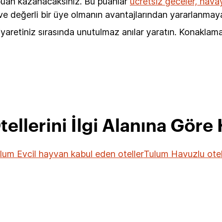
 puan kazanacaksınız. Bu puanlar
ücretsiz geceler, havayo
e değerli bir üye olmanın avantajlarından yararlanmaya
yaretiniz sırasında unutulmaz anılar yaratın. Konaklam
ellerini İlgi Alanına Göre
lum Evcil hayvan kabul eden oteller
Tulum Havuzlu otel