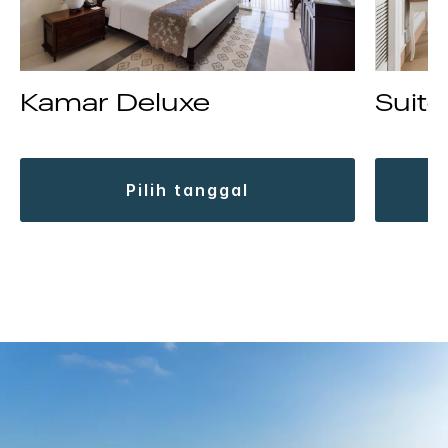
Kamar Deluxe
Suite
pilih tanggal