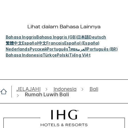
Lihat dalam Bahasa Lainnya
Bahasa Inggris
Bahasa Inggris (GB)
日本語
Deutsch
繁體中文
Español
中文
Français
Español (España)
Nederlands
Русский
Português
ไทย
العربية
Português (BR)
Bahasa Indonesia
Türkçe
Polski
Tiếng Việt
JELAJAHI
Indonesia
Bali
Rumah Luwih Bali