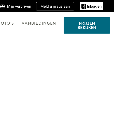
Meld u gratis aan
Mijn verblijven
Inloggen
FOTO'S
AANBIEDINGEN
PRIJZEN
BEKIJKEN
H