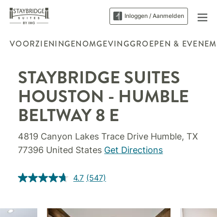
Inloggen / Aanmelden
VOORZIENINGEN
OMGEVING
GROEPEN & EVENEM
STAYBRIDGE SUITES
HOUSTON - HUMBLE
BELTWAY 8 E
4819 Canyon Lakes Trace Drive
Humble
,
TX
77396
United States
Get Directions
4.7
(547)