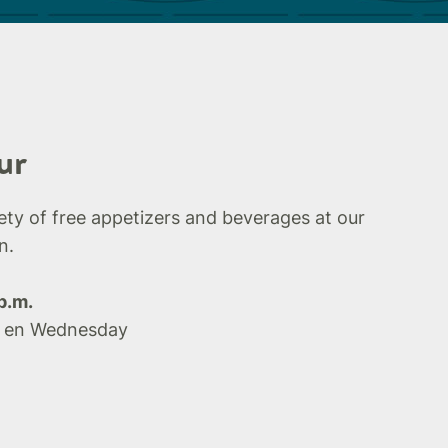
ur
iety of free appetizers and beverages at our
n.
p.m.
 en Wednesday