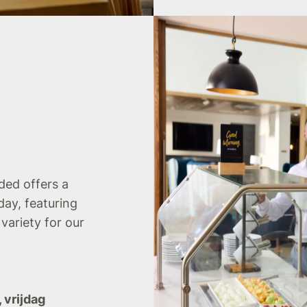
uded offers a
day, featuring
 variety for our
 vrijdag