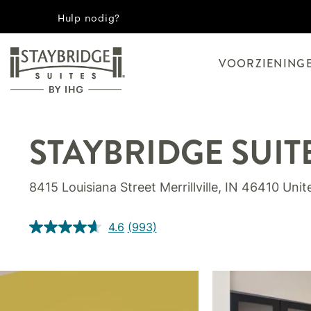
Hulp nodig?
VOORZIENING
STAYBRIDGE SUIT
8415 Louisiana Street
Merrillville
,
IN
46410
Unit
4.6
(993)