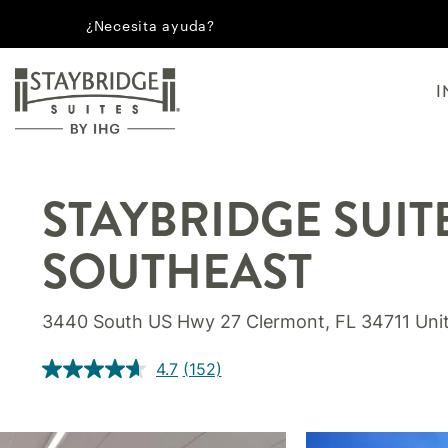
¿Necesita ayuda?
I
STAYBRIDGE SUIT
SOUTHEAST
3440 South US Hwy 27
Clermont
,
FL
34711
Uni
4.7
(152)