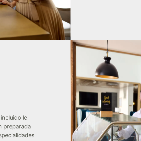
o
incluido le
én preparada
specialidades