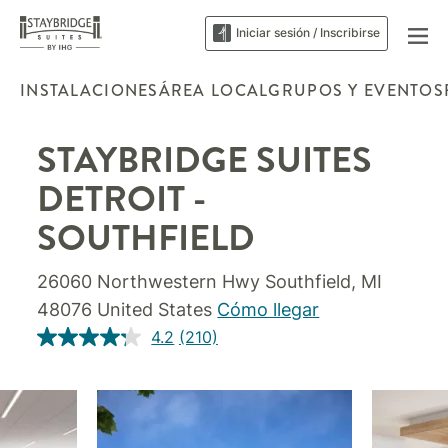
Iniciar sesión / Inscribirse
INSTALACIONES
ÁREA LOCAL
GRUPOS Y EVENTOS
STAYBRIDGE SUITES
DETROIT -
SOUTHFIELD
26060 Northwestern Hwy
Southfield
,
MI
48076
United States
Cómo llegar
4.2
(210)