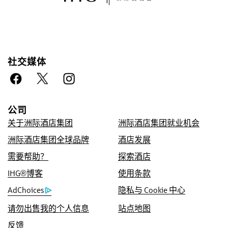
社交媒体
放心预订
优惠价格保证
公司
我们承诺为您提供在线预订的优惠房价，如您发
关于洲际酒店集团
洲际酒店集团就业机会
现其他渠道的更低价，我们将采用该价格，并赠
洲际酒店集团全球品牌
酒店发展
送您 IHG® One Rewards 优悦会五倍积分，积
需要帮助？
探索酒店
分上限为 40,000 点。
IHG®博客
使用条款
在线预订保证
AdChoices
隐私与 Cookie 中心
我们保证您成功预订。
请勿出售我的个人信息
站点地图
不收取任何预订费用
很多旅游网站每次帮助客户预订客房时，都默认
反馈