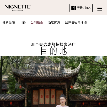
登录 / 加入
便利设施
用餐
当地指南
酒店优惠
团体住宿与活动
洲至奢选成都棕榈泉酒店
目的地