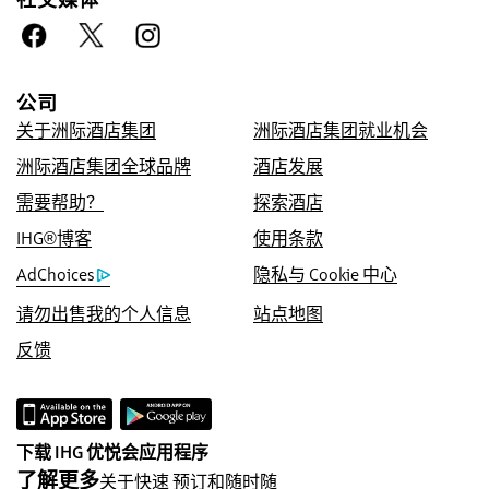
放心预订
优惠价格保证
公司
我们承诺为您提供在线预订的优惠房价，如您发
关于洲际酒店集团
洲际酒店集团就业机会
现其他渠道的更低价，我们将采用该价格，并赠
洲际酒店集团全球品牌
酒店发展
送您 IHG® One Rewards 优悦会五倍积分，积
需要帮助？
探索酒店
分上限为 40,000 点。
IHG®博客
使用条款
在线预订保证
AdChoices
隐私与 Cookie 中心
我们保证您成功预订。
请勿出售我的个人信息
站点地图
不收取任何预订费用
很多旅游网站每次帮助客户预订客房时，都默认
反馈
收取一定的预订费用，有时每笔预订费用甚至多
达10美元！如果顾客直接通过我们的官方网站预
订，不需要支付任何预订费用。
下载 IHG 优悦会应用程序
数据保密和网站安全
了解更多
关于快速 预订和随时随