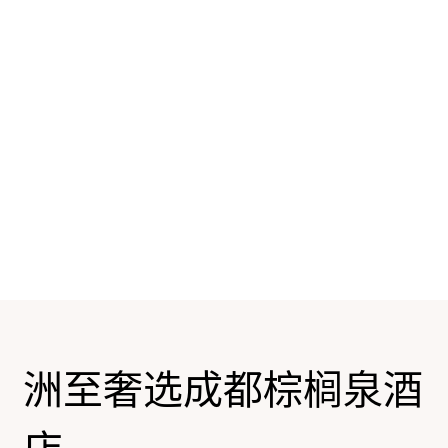
洲至奢选成都棕榈泉酒