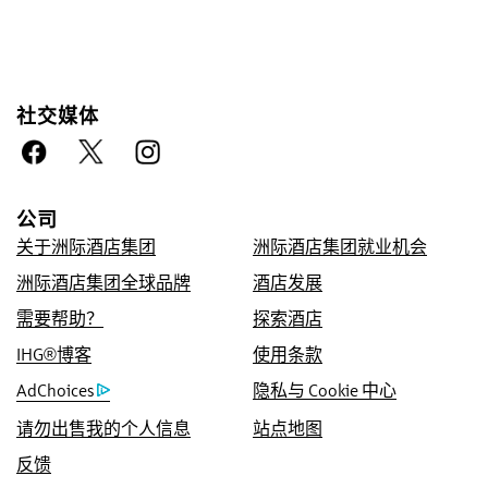
社交媒体
放心预订
优惠价格保证
公司
我们承诺为您提供在线预订的优惠房价，如您发
关于洲际酒店集团
洲际酒店集团就业机会
现其他渠道的更低价，我们将采用该价格，并赠
洲际酒店集团全球品牌
酒店发展
送您 IHG® One Rewards 优悦会五倍积分，积
需要帮助？
探索酒店
分上限为 40,000 点。
IHG®博客
使用条款
在线预订保证
AdChoices
隐私与 Cookie 中心
我们保证您成功预订。
请勿出售我的个人信息
站点地图
不收取任何预订费用
很多旅游网站每次帮助客户预订客房时，都默认
反馈