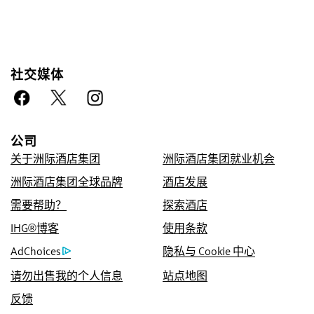
社交媒体
放心预订
优惠价格保证
公司
我们承诺为您提供在线预订的优惠房价，如您发
关于洲际酒店集团
洲际酒店集团就业机会
现其他渠道的更低价，我们将采用该价格，并赠
洲际酒店集团全球品牌
酒店发展
送您 IHG® One Rewards 优悦会五倍积分，积
需要帮助？
探索酒店
分上限为 40,000 点。
IHG®博客
使用条款
在线预订保证
AdChoices
隐私与 Cookie 中心
我们保证您成功预订。
请勿出售我的个人信息
站点地图
不收取任何预订费用
很多旅游网站每次帮助客户预订客房时，都默认
反馈