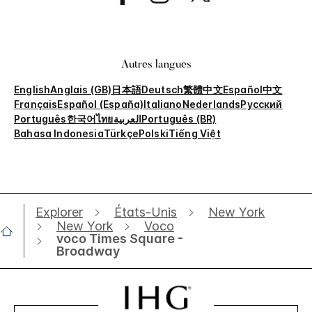
Autres langues
English
Anglais (GB)
日本語
Deutsch
繁體中文
Español
中文
Français
Español (España)
Italiano
Nederlands
Русский
Português
한국어
ไทย
العربية
Português (BR)
Bahasa Indonesia
Türkçe
Polski
Tiếng Việt
Explorer
États-Unis
New York
New York
Voco
voco Times Square -
Broadway