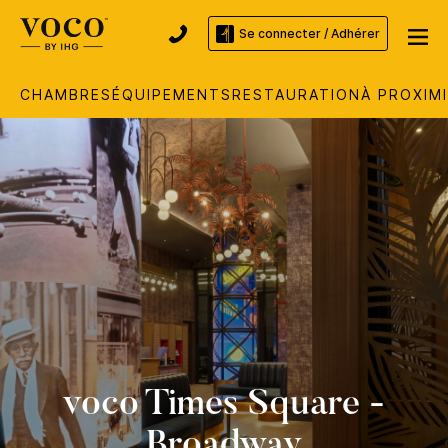
Se connecter / Adhérer
CHAMBRES
ÉQUIPEMENTS
RESTAURATION
À PROXIM
voco
Times Square -
Broadway