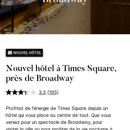
NOUVEL HÔTEL
Nouvel hôtel à Times Square,
près de Broadway
3.3
(195)
Lire
195
avis.
Profitez de l'énergie de Times Square depuis un
Lien
sur
hôtel qui vous place au centre de tout. Que vous
la
veniez pour un spectacle de Broadway, pour
même
page.
visiter la ville ou pour profiter de la vie nocturne à