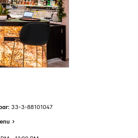
bar:
33-3-88101047
menu