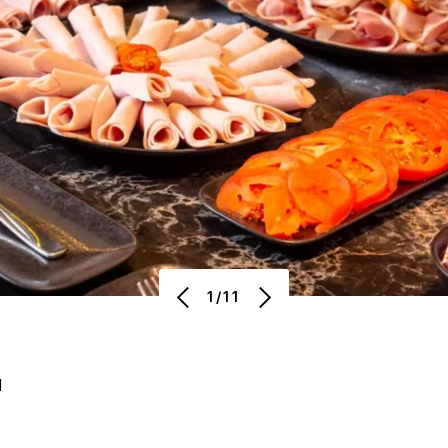
1/11
N