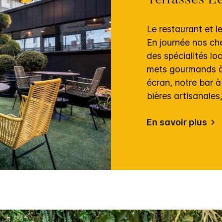
Terrasses Le
Le restaurant et l
En journée nos che
des spécialités l
mets gourmands à
écran, notre bar à
bières artisanales
En savoir plus