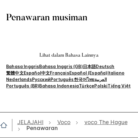
Penawaran musiman
Lihat dalam Bahasa Lainnya
Bahasa Inggris
Bahasa Inggris (GB)
日本語
Deutsch
繁體中文
Español
中文
Français
Español (España)
Italiano
Nederlands
Русский
Português
한국어
ไทย
العربية
Português (BR)
Bahasa Indonesia
Türkçe
Polski
Tiếng Việt
JELAJAHI
Voco
voco The Hague
Penawaran