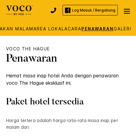
Log Masuk / Bergabung
AKAN MALAM
AREA LOKAL
ACARA
PENAWARAN
GALERI
VOCO
THE HAGUE
Penawaran
Hemat masa inap hotel Anda dengan penawaran
voco
The Hague
eksklusif ini.
Paket hotel tersedia
Harga tertera adalah harga rata-rata masa inap per
malam dari