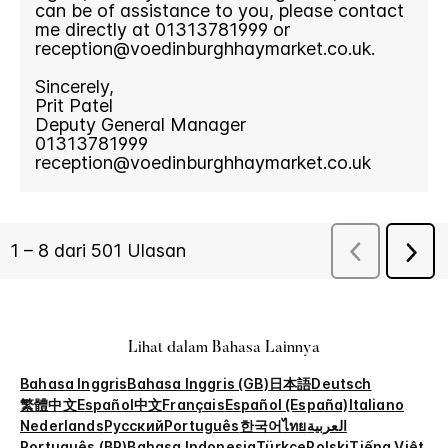
Lihat dalam Bahasa Lainnya
Bahasa Inggris
Bahasa Inggris (GB)
日本語
Deutsch
繁體中文
Español
中文
Français
Español (España)
Italiano
Nederlands
Русский
Português
한국어
ไทย
العربية
Português (BR)
Bahasa Indonesia
Türkçe
Polski
Tiếng Việt