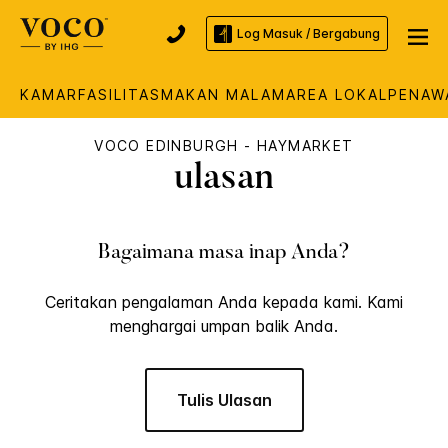
Log Masuk / Bergabung
KAMAR
FASILITAS
MAKAN MALAM
AREA LOKAL
PENAW
VOCO
EDINBURGH - HAYMARKET
ulasan
Bagaimana masa inap Anda?
Ceritakan pengalaman Anda kepada kami. Kami
menghargai umpan balik Anda.
Tulis Ulasan