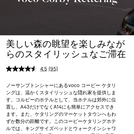
美しい森の眺望を楽しみなが
らのスタイリッシュなご滞在
4.5
(95)
レ
ビ
ュ
ノーサンプトンシャーにあるvoco コービー ケタリ
ー
を
ングは、温かくスタイリッシュな隠れ家を提供しま
読
す。コルビーのホテルとして、当ホテルは郊外に位
む.
同
置し、A43だけでなくA14にも簡単にアクセスでき
じ
ます。また、ケタリングのマーケットタウンへもわ
ペ
ー
ずか数分の距離です。このコービーケタリングホテ
ジ
ルでは、キングサイズベッドとウォークインシャワ
の
リ