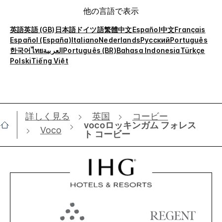
他の言語で表示
英語
英語 (GB)
日本語
ドイツ語
繁體中文
Español
中文
Français
Español (España)
Italiano
Nederlands
Русский
Português
한국어
ไทย
العربية
Português (BR)
Bahasa Indonesia
Türkçe
Polski
Tiếng Việt
詳しく見る
英国
コー​​ビー
vocoロッキンガム フォレス
Voco
ト コービー