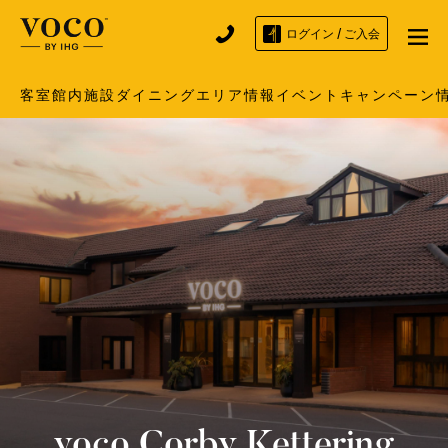
ログイン / ご入会
客室
館内施設
ダイニング
エリア情報
イベント
キャンペーン
voco
Corby Kettering