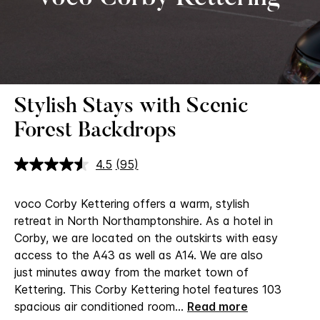
Stylish Stays with Scenic
Forest Backdrops
4.5
(95)
อ่าน
บท
วิจารณ์.
voco Corby Kettering offers a warm, stylish
ลิงก์
หน้า
retreat in North Northamptonshire. As a hotel in
เดียวกัน
Corby, we are located on the outskirts with easy
access to the A43 as well as A14. We are also
just minutes away from the market town of
Kettering. This Corby Kettering hotel features 103
spacious air conditioned room
...
Read more