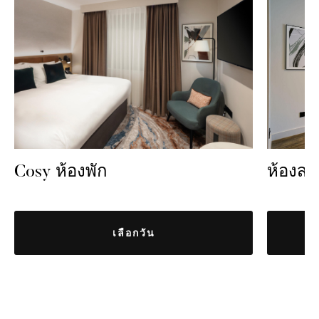
ห้องสว
Cosy ห้องพัก
เลือกวัน