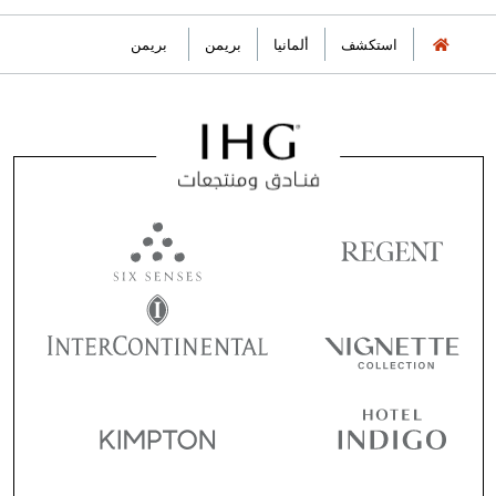
استكشف
ألمانيا
بريمن
بريمن