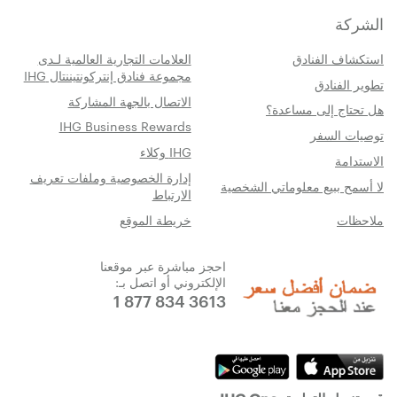
الشركة
استكشاف الفنادق
العلامات التجارية العالمية لـدى
مجموعة فنادق إنتركونتيننتال IHG
تطوير الفنادق
الاتصال بالجهة المشاركة
هل تحتاج إلى مساعدة؟
IHG Business Rewards
توصيات السفر
IHG وكلاء
الاستدامة
إدارة الخصوصية وملفات تعريف
لا أسمح ببيع معلوماتي الشخصية
الارتباط
ملاحظات
خريطة الموقع
احجز مباشرة عبر موقعنا
الإلكتروني أو اتصل بـ:
1 877 834 3613