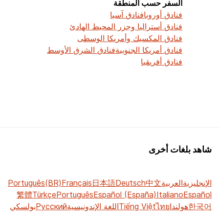
السفر حسب المنطقة
فنادق أوروبا
فنادق آسيا
فنادق أستراليا وجزر المحيط الهادئ
فنادق المكسيك وأمريكا الوسطى
فنادق أمريكا الجنوبية
فنادق الشرق الأوسط
فنادق أفريقيا
شاهد بلغات أخرى
الإنجليزية
العربية
中文
Deutsch
日本語
Français
Português(BR)
繁體
Türkçe
Português
Español (España)
Italiano
Español
한국어
هولندا
ไทย
Tiếng Việt
اللغة الإندونيسية
Русский
بولسكي