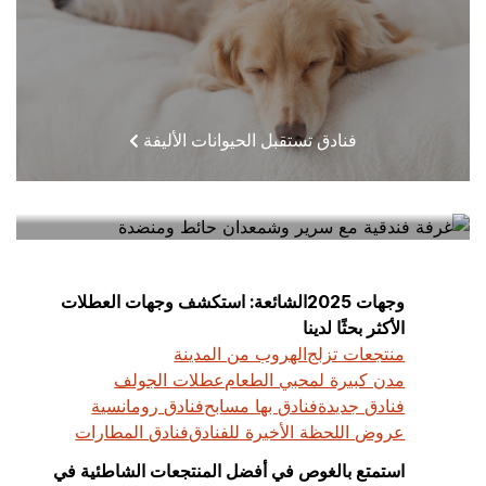
فنادق تستقبل الحيوانات الأليفة
فنادق قريبة مني
وجهات 2025الشائعة: استكشف وجهات العطلات
الأكثر بحثًا لدينا
منتجعات تزلج
الهروب من المدينة
مدن كبيرة لمحبي الطعام
عطلات الجولف
فنادق جديدة
فنادق بها مسابح
فنادق رومانسية
عروض اللحظة الأخيرة للفنادق
فنادق المطارات
استمتع بالغوص في أفضل المنتجعات الشاطئية في