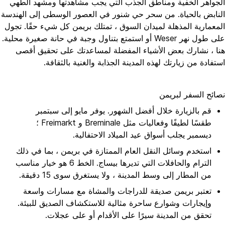
الجواهر الخفية ومناطق الجذب التي يجب مشاهدتها ومشهد الطهي
النابض بالحياة. من سحر حي شنور في العصور الوسطى إلى الهندسة
المعمارية المذهلة لميدان السوق ، تمتلك بريمن كل شيء حقًا. تجول
على طول نهر Weser أو استمتع بتناول وجبة في حانة صغيرة محلية.
هنا ، نشارك بعض الأشياء المفضلة لمساعدتك على تحقيق أقصى
استفادة من زيارتك لهذه المدينة الجذابة والغنية بالثقافة.
نصائح السفر لبريمن
قم بالزيارة خلال أفضل الشهور. يوفر مايو إلى سبتمبر
طقسًا لطيفًا وفعاليات مثل Breminale و Freimarkt ؛
ديسمبر يجلب أسواق عيد الميلاد الاحتفالية.
استخدم وسائل النقل العام الممتازة في بريمن ، بما في ذلك
الترام والحافلات التي تديرها بيساج. الخط 6 هو خيار مناسب
من المطار إلى وسط المدينة ، ولا يستغرق سوى 15 دقيقة.
تعتبر بريمن صديقة للدراجات والمشاة مع مسارات واسعة
وإيجارات وشوارع ساحرة مثالية للاستكشاف الصديق للبيئة.
تحقق من المدينة سيرًا على الأقدام أو على عجلات.