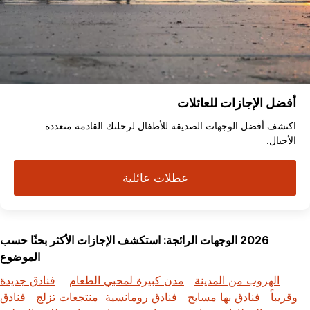
أفضل الإجازات للعائلات
اكتشف أفضل الوجهات الصديقة للأطفال لرحلتك القادمة متعددة
الأجيال.
عطلات عائلية
2026 الوجهات الرائجة: استكشف الإجازات الأكثر بحثًا حسب
الموضوع
الهروب من المدينة
مدن كبيرة لمحبي الطعام
فنادق جديدة
وقريباً
فنادق بها مسابح
فنادق رومانسية
منتجعات تزلج
فنادق