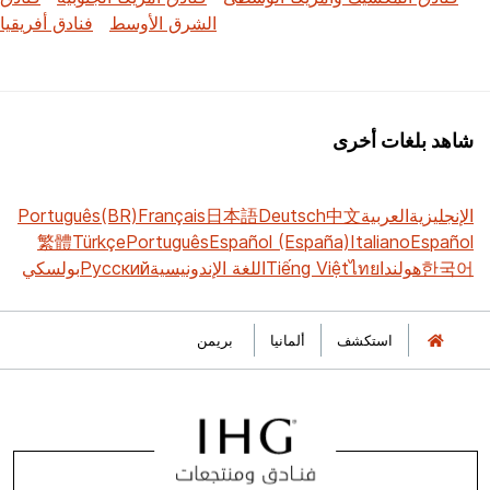
الشرق الأوسط
فنادق أفريقيا
شاهد بلغات أخرى
الإنجليزية
العربية
中文
Deutsch
日本語
Français
Português(BR)
繁體
Türkçe
Português
Español (España)
Italiano
Español
한국어
هولندا
ไทย
Tiếng Việt
اللغة الإندونيسية
Русский
بولسكي
استكشف
ألمانيا
بريمن