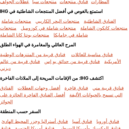
المطارات
فنادق منتجعات
منتجعات سبا
عطلات الجولف
استمتع بالغوص في أفضل المنتجعات الشاطئية في IHG
الفنادق الشاطئية
منتجعات البحر الكاريبي
منتجعات شاملة
منتجعات كانكون الشاملة
منتجعات شاملة في كوزوميل
منتجعات
شاملة في جامايكا
منتجعات بونتا كانا الشاملة
المرح العائلي والمغامرة في الهواء الطلق
فنادق مناسبة للعائلات
فنادق قريبة من المتنزهات الوطنية
الأمريكية
فنادق قريبة من حدائق يو إس
فنادق قريبة من عالم
ديزني
اكتشف IHG: من الإقامات المريحة إلى الملاذات الفاخرة
فنادق قريبة مني
فنادق فاخرة
أفضل وجهات العطلات
الفنادق
التي تسمح بالحيوانات الأليفة
أفضل الفنادق الفاخرة الحائزة على
الجوائز
السفر حسب المنطقة
فنادق أوروبا
فنادق آسيا
فنادق أستراليا وجزر المحيط الهادئ
فنادق المكسيك وأمريكا الوسطى
فنادق أمريكا الجنوبية
فنادق