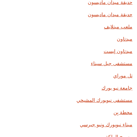
حديقة ميدان ماديسون
حديقة ميدان ماديسون
ملعب ميتلايف
ميدتاون
ميدتاون إيست
مستشفى جبل سيناء
تل موراي
جامعة نيو يورك
مستشفى نيويورك المشيخي
محطة بِن
ميناء نيويورك ونيو جيرسي
مسرح الملكة