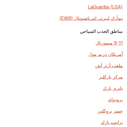
LaGuardia (LGA)
نيوآرك ليبرتي انترناشيونال (EWR)
مناطق الجذب السياحي
9-11 ميموريال
أمريكان دريم مول
ملعب آرثر آش
مركز باركليز
باتري بارك
برودواي
جسر بروكلين
براينت بارك