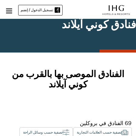
تسجيل الدخول / إنضم
فنادق كوني آيلاند
الفنادق الموصى بها بالقرب من
كوني آيلاند
69
الفنادق في
بروكلين
تصفية حسب العلامات التجارية
تصفية حسب وسائل الراحة