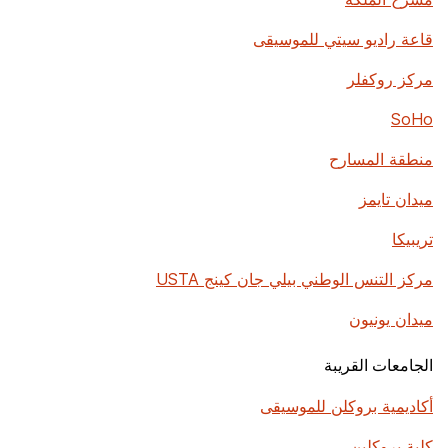
قاعة راديو سيتي للموسيقى
مركز روكفلر
SoHo
منطقة المسارح
ميدان تايمز
تريبيكا
مركز التنس الوطني بيلي جان كينج USTA
ميدان يونيون
الجامعات القريبة
أكاديمية بروكلن للموسيقى
كلية بروكلين