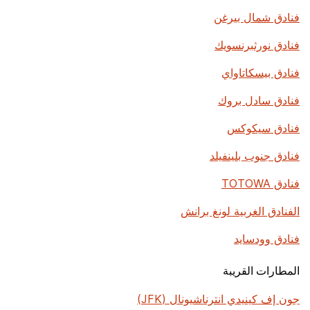
فنادق شمال بيرغن
فنادق نورثبرنسويك
فنادق بيسكاتاواي
فنادق سادل بروك
فنادق سيكوكس
فنادق جنوب بلينفيلد
فنادق TOTOWA
الفنادق الغربية لونغ برانش
فنادق وودسايد
المطارات القريبة
جون إف كينيدي انترناشيونال (JFK)