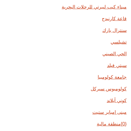
ميناء كيب ليبرتي للرحلات البحرية
قاعة كارنيدج
سنترال بارك
تشيلسي
الحي الصيني
سيتي فيلد
جامعة كولومبيا
كولومبوس سيركل
كوني آيلاند
مبنى إمباير ستيت
{0}منطقة مالية