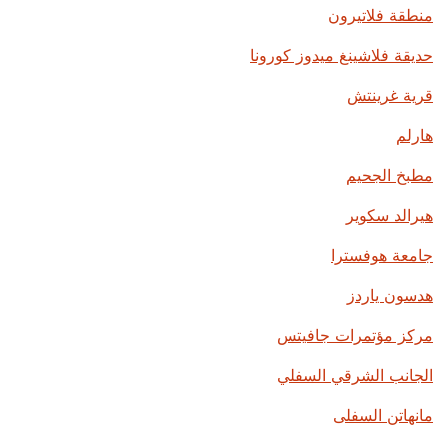
منطقة فلاتيرون
حديقة فلاشينغ ميدوز كورونا
قرية غرينتش
هارلم
مطبخ الجحيم
هيرالد سكوير
جامعة هوفسترا
هدسون ياردز
مركز مؤتمرات جافيتس
الجانب الشرقي السفلي
مانهاتن السفلى