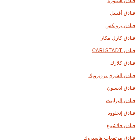
فنادق أستوريا
فنادق أفينيل
فنادق برونكس
فنادق كارل مكان
فنادق CARLSTADT
فنادق كلارك
فنادق الشرق برونزويك
فنادق اديسون
فنادق إليزابيث
فنادق إنجلوود
فنادق فلاشينغ
فنادق مرتفعات هاسبروك