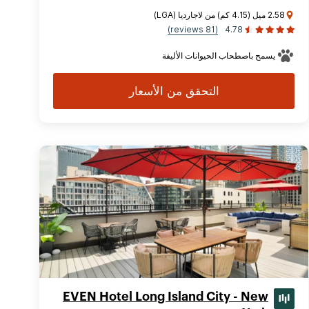
2.58 ميل (4.15 كم) من لاجارديا (LGA)
(81 reviews)
4.78
يسمح باصطحاب الحيوانات الأليفة
التحقق من الأسعار
EVEN Hotel Long Island City - New