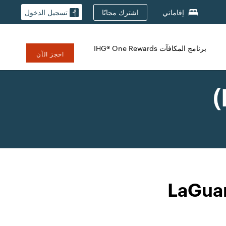
اشترك مجانًا
إقاماتي
تسجيل الدخول
برنامج المكافآت IHG® One Rewards
احجز الآن