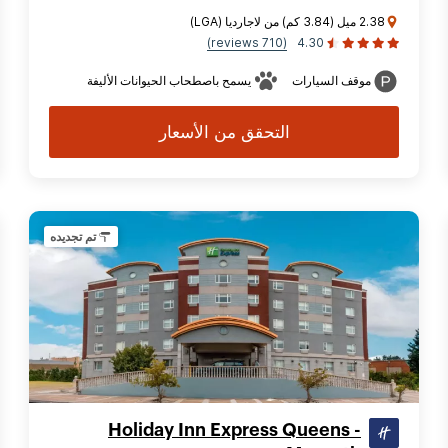
2.38 ميل (3.84 كم) من لاجارديا (LGA)
(710 reviews)
4.30
موقف السيارات
يسمح باصطحاب الحيوانات الأليفة
التحقق من الأسعار
تم تجديده
Holiday Inn Express Queens -