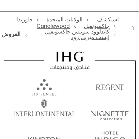
استكشف
الولايات المتحدة
فلوريدا
جاكسونفيل
Candlewood
كاندلوود سويتس جاكسونفيل
العروض
إيست ميريل رود