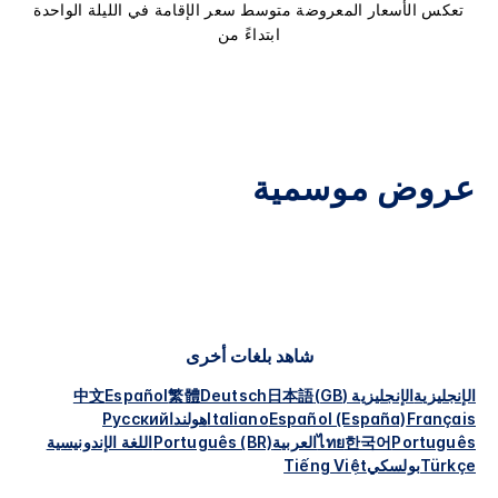
تعكس الأسعار المعروضة متوسط سعر الإقامة في الليلة الواحدة
ابتداءً من
عروض موسمية
شاهد بلغات أخرى
الإنجليزية
الإنجليزية (GB)
日本語
Deutsch
繁體
Español
中文
Français
Español (España)
Italiano
هولندا
Русский
Português
한국어
ไทย
العربية
Português (BR)
اللغة الإندونيسية
Türkçe
بولسكي
Tiếng Việt