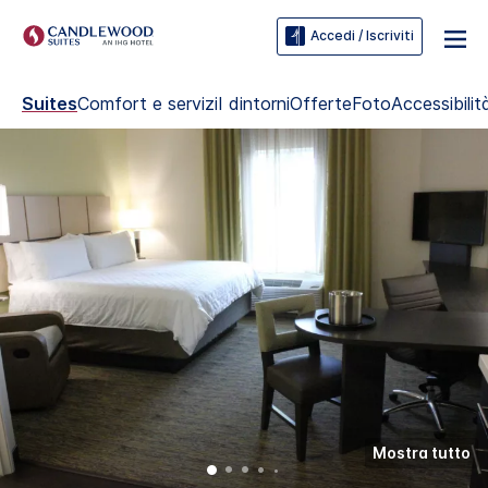
Accedi / Iscriviti
Suites
Comfort e servizi
I dintorni
Offerte
Foto
Accessibilit
Mostra tutto