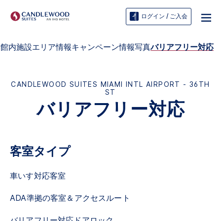
ログイン / ご入会
s
館内施設
エリア情報
キャンペーン情報
写真
バリアフリー対応
CANDLEWOOD SUITES
MIAMI INTL AIRPORT - 36TH
ST
バリアフリー対応
客室タイプ
車いす対応客室
ADA準拠の客室＆アクセスルート
バリアフリー対応ドアロック