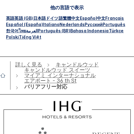
他の言語で表示
英語
英語 (GB)
日本語
ドイツ語
繁體中文
Español
中文
Français
Español (España)
Italiano
Nederlands
Русский
Português
한국어
ไทย
العربية
Português (BR)
Bahasa Indonesia
Türkçe
Polski
Tiếng Việt
詳しく見る
キャンドルウッド
キャンドルウッド スイーツ
マイアミ インターナショナル
エアポート - 36 th St
バリアフリー対応