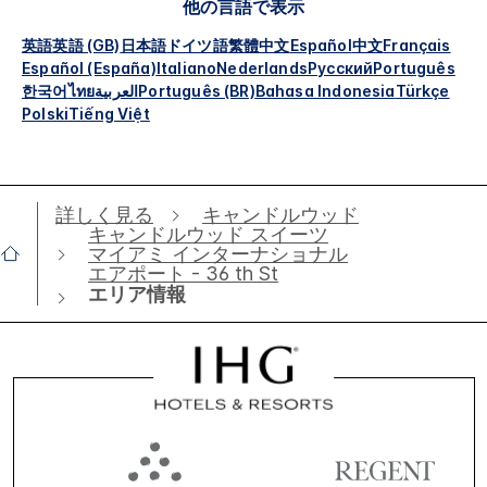
他の言語で表示
英語
英語 (GB)
日本語
ドイツ語
繁體中文
Español
中文
Français
Español (España)
Italiano
Nederlands
Русский
Português
한국어
ไทย
العربية
Português (BR)
Bahasa Indonesia
Türkçe
Polski
Tiếng Việt
詳しく見る
キャンドルウッド
キャンドルウッド スイーツ
マイアミ インターナショナル
エアポート - 36 th St
エリア情報