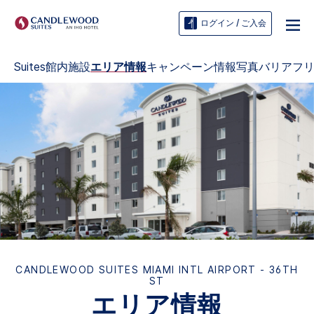
ログイン / ご入会
Suites
館内施設
エリア情報
キャンペーン情報
写真
バリアフ
CANDLEWOOD SUITES
MIAMI INTL AIRPORT - 36TH
ST
エリア情報