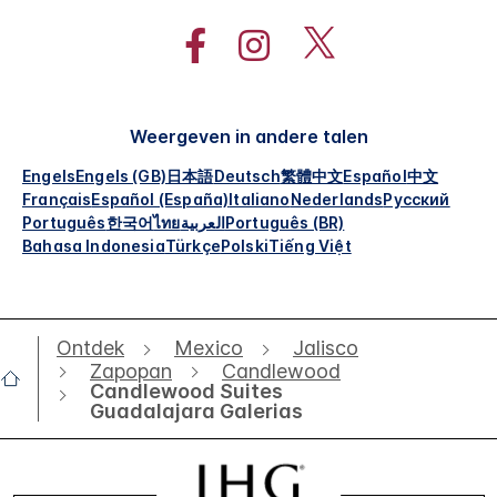
Weergeven in andere talen
Engels
Engels (GB)
日本語
Deutsch
繁體中文
Español
中文
Français
Español (España)
Italiano
Nederlands
Русский
Português
한국어
ไทย
العربية
Português (BR)
Bahasa Indonesia
Türkçe
Polski
Tiếng Việt
Ontdek
Mexico
Jalisco
Zapopan
Candlewood
Candlewood Suites
Guadalajara Galerias