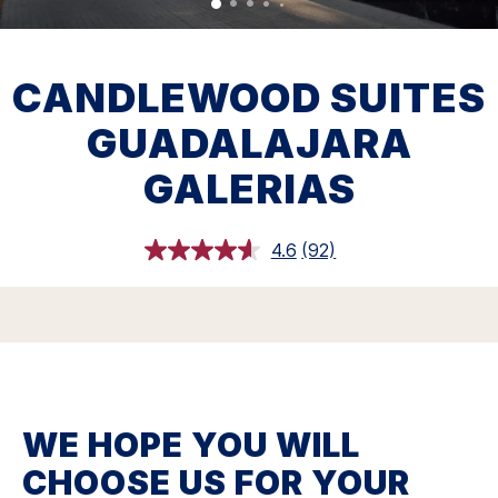
CANDLEWOOD SUITES
GUADALAJARA
GALERIAS
4.6
(92)
Lees
92
beoordelingen.
Dezelfde
paginalink.
WE HOPE YOU WILL
CHOOSE US FOR YOUR