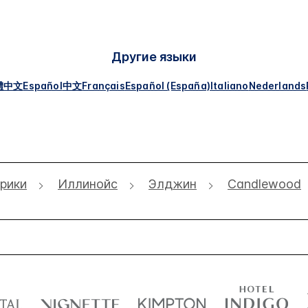
Другие языки
體中文
Español
中文
Français
Español (España)
Italiano
Nederlands
рики
Иллинойс
Элджин
Candlewood