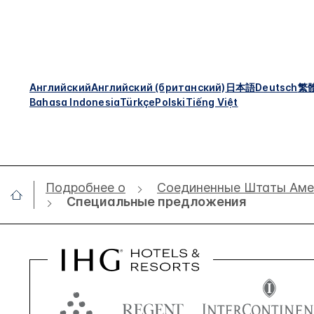
Английский
Английский (британский)
日本語
Deutsch
繁
Bahasa Indonesia
Türkçe
Polski
Tiếng Việt
Подробнее о
Соединенные Штаты Аме
Специальные предложения