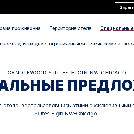
Зарег
ловия проживания
Территория отеля
Специальные
пность для людей с ограниченными физическими возмо
CANDLEWOOD SUITES
ELGIN NW-CHICAGO
АЛЬНЫЕ ПРЕДЛ
 в отеле, воспользовавшись этими эксклюзивным
Suites
Elgin NW-Chicago
.