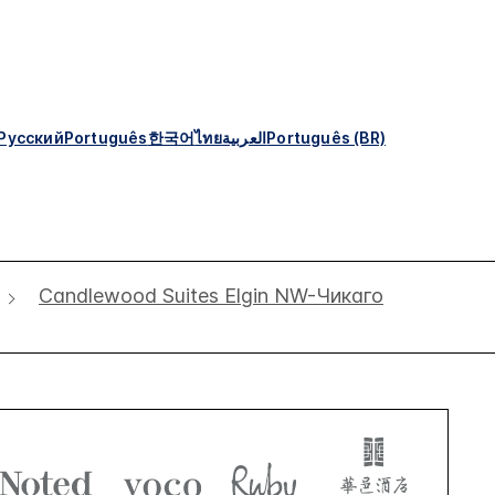
Русский
Português
한국어
ไทย
العربية
Português (BR)
Candlewood Suites Elgin NW-Чикаго